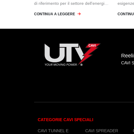
di riferimento per il settore dell'energia e
esigenze 
delle infrastrutture in Asia.
come le 
CONTINUA A LEGGERE
CONTINU
generaz
Reel
CAVI 
CATEGORIE CAVI SPECIALI
CAVI TUNNEL E
CAVI SPREADER