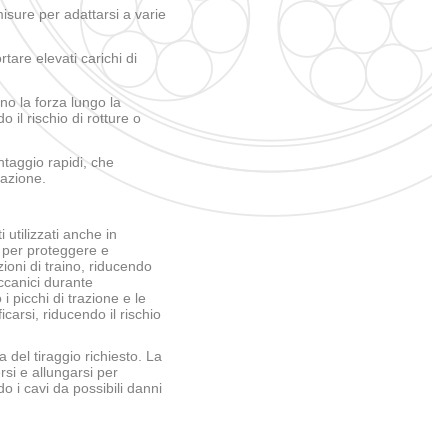
 misure per adattarsi a varie
tare elevati carichi di
ono la forza lungo la
 il rischio di rotture o
taggio rapidi, che
lazione.
utilizzati anche in
i per proteggere e
zioni di traino, riducendo
eccanici durante
i picchi di trazione e le
carsi, riducendo il rischio
 del tiraggio richiesto. La
si e allungarsi per
 i cavi da possibili danni