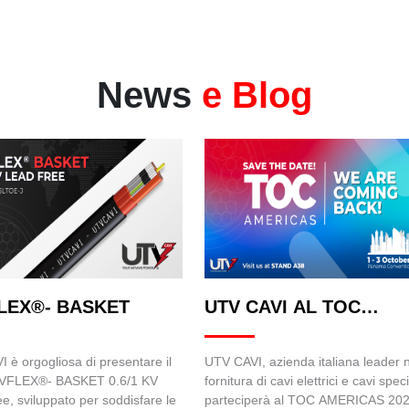
News
e Blog
LEX®- BASKET
UTV CAVI AL TOC
AMERICAS 2024
 è orgogliosa di presentare il
UTV CAVI, azienda italiana leader n
VFLEX®- BASKET 0.6/1 KV
fornitura di cavi elettrici e cavi speci
e, sviluppato per soddisfare le
parteciperà al TOC AMERICAS 202