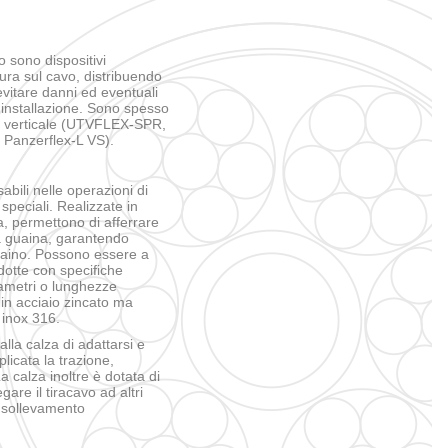
CATALOGO CAVI NAVALI
o sono dispositivi
cura sul cavo, distribuendo
evitare danni ed eventuali
i installazione. Sono spesso
osa verticale (UTVFLEX-SPR,
Panzerflex-L VS).
bili nelle operazioni di
speciali. Realizzate in
nza, permettono di afferrare
a guaina, garantendo
 traino. Possono essere a
otte con specifiche
diametri o lunghezze
 in acciaio zincato ma
 inox 316.
lla calza di adattarsi e
licata la trazione,
 calza inoltre è dotata di
gare il tiracavo ad altri
i sollevamento