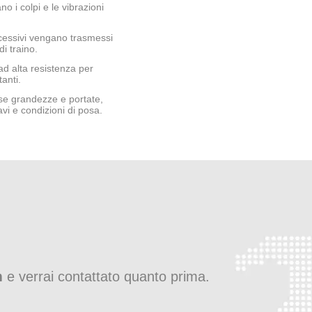
no i colpi e le vibrazioni
ccessivi vengano trasmessi
i traino.
 ad alta resistenza per
anti.
erse grandezze e portate,
avi e condizioni di posa.
m
e verrai contattato quanto prima.