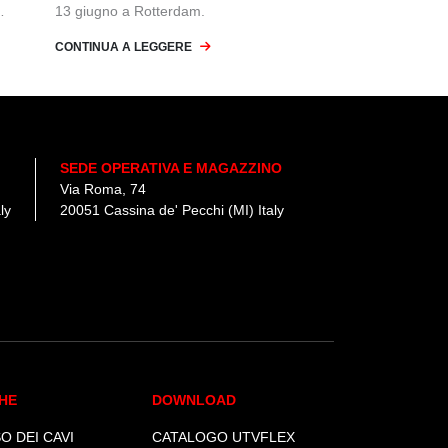
13 giugno a Rotterdam.
CONTINUA A LEGGERE
 2024
e, e
D
SEDE OPERATIVA E MAGAZZINO
Via Roma, 74
ly
20051 Cassina de' Pecchi (MI) Italy
HE
DOWNLOAD
O DEI CAVI
CATALOGO UTVFLEX