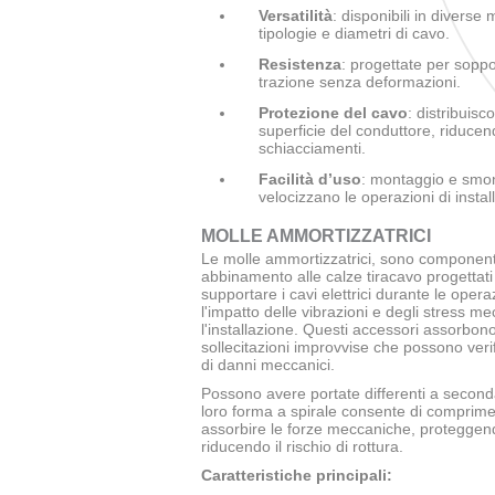
Versatilità
: disponibili in diverse
tipologie e diametri di cavo.
Resistenza
: progettate per soppor
trazione senza deformazioni.
Protezione del cavo
: distribuisc
superficie del conduttore, riducendo
schiacciamenti.
Facilità d’uso
: montaggio e smon
velocizzano le operazioni di instal
MOLLE AMMORTIZZATRICI
Le molle ammortizzatrici, sono componenti 
abbinamento alle calze tiracavo progettat
supportare i cavi elettrici durante le opera
l'impatto delle vibrazioni e degli stress m
l'installazione. Questi accessori assorbono 
sollecitazioni improvvise che possono verifi
di danni meccanici.
Possono avere portate differenti a seconda
loro forma a spirale consente di comprimer
assorbire le forze meccaniche, proteggendo
riducendo il rischio di rottura.
Caratteristiche principali: