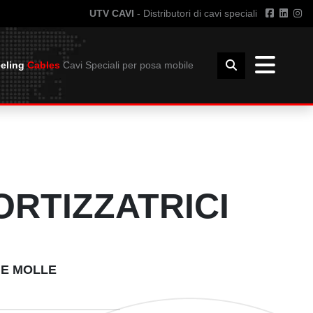
UTV CAVI
- Distributori di cavi speciali
eling
Cables
Cavi Speciali per posa mobile
INFO TECNICHE
I GIUNZIONE
GUIDA ALL'USO DEI CAVI
UNZIONE
RAGGIO CURVATURA
INSTALLAZIONE
RTIZZATRICI
DIMENSIONI E PESO BOBINE
DOWNLOAD
 E MOLLE
CATALOGO UTVFLEX
CATALOGO PANZERFLEX