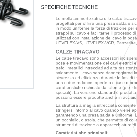
SPECIFICHE TECNICHE
Le molle ammortizzatrici e le calze tiracav
progettati per offrire una presa salda e si
in modo uniforme la forza di trazione per 
strappi sul cavo e facilitarne il processo d
utilizzati con installazione del cavo in p
UTVFLEX-VS, UTVFLEX-VCR, Panzerlite, 
CALZE TIRACAVO
Le calze tiracavo sono accessori indispensa
posa e movimentazione dei cavi elettrici e 
trefoli metallici intrecciati ad alta resiste
saldamente il cavo senza danneggiarne l
sicurezza ed efficienza durante le fasi di
una o due redance, aperte o chiuse o prod
caratteristiche richieste dal cliente (p.e. 
speciali). La versione standard è prodotta
possono essere prodotte anche in acciaio
La struttura a maglia intrecciata consente a
stringersi intorno al cavo quando viene app
garantendo una presa salda e uniforme. La
un occhiello, o asola, che permette di colle
strumenti di trazione o apparecchiature d
Caratteristiche principali: