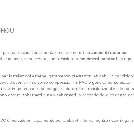
D)HOU
te per applicazioni di alimentazione e controllo in
ambienti dinamici
.
ti container, sono costruiti per resistere a
movimenti costanti
, piegat
per installazioni esterne, garantendo prestazioni affidabili in condizioni
i sono disponibili in diverse composizioni: il PVC è generalmente usato i
e i cavi in gomma offrono maggiore durabilità e resistenza alle intemperi
ossono essere
schermati
o
non schermati
, a seconda delle esigenze del
VC è indicato principalmente per ambienti interni, mentre i cavi in go