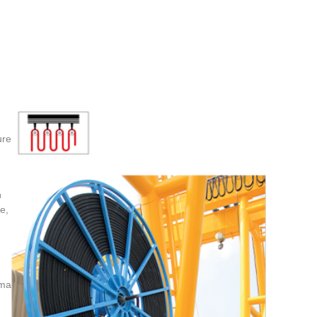
CATALOGO CAVI NAVALI
ure
n
e,
mma