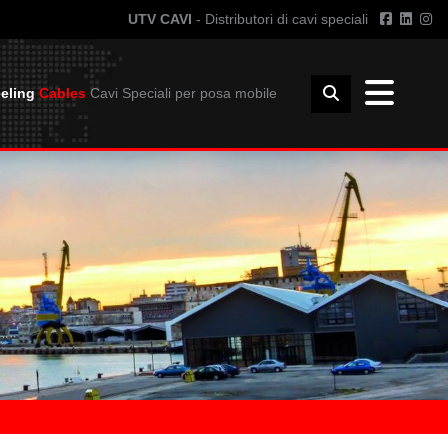
UTV CAVI
- Distributori di cavi speciali
eling
Cables
Cavi Speciali per posa mobile
INFO TECNICHE
I GIUNZIONE
GUIDA ALL'USO DEI CAVI
UNZIONE
RAGGIO CURVATURA
INSTALLAZIONE
DIMENSIONI E PESO BOBINE
DOWNLOAD
CATALOGO UTVFLEX
CATALOGO PANZERFLEX