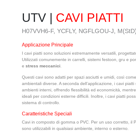
UTV |
CAVI PIATTI
H07VVH6-F, YCFLY, NGFLGOU-J, M(St
Applicazione Principale
I cavi piatti sono soluzioni estremamente versatili, progetta
Utilizzati comunemente in carrelli, sistemi festoon, gru e pon
e
stress meccanici
.
Questi cavi sono adatti per spazi asciutti e umidi, così come 
ambientali diverse. A seconda dell’applicazione, i cavi piatt
ambienti interni, offrendo flessibilità ed economicità, mentr
ideali per condizioni esterne difficili. Inoltre, i cavi piatti p
sistema di controllo.
Caratteristiche Speciali
Cavi in composto di gomma o PVC. Per un uso corretto, il P
sono utilizzabili in qualsiasi ambiente, interno o esterno.