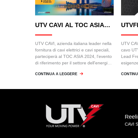
UTV CAVI AL TOC ASIA
UTVF
2024
UTV CAVI, azienda italiana leader nella
UTV CAVI
fornitura di cavi elettrici e cavi speciali,
cavo UT
parteciperà al TOC ASIA 2024, l'evento
Lead Fre
di riferimento per il settore dell'energia e
esigenze 
delle infrastrutture in Asia.
come le 
CONTINUA A LEGGERE
CONTINU
generaz
Reel
CAVI 