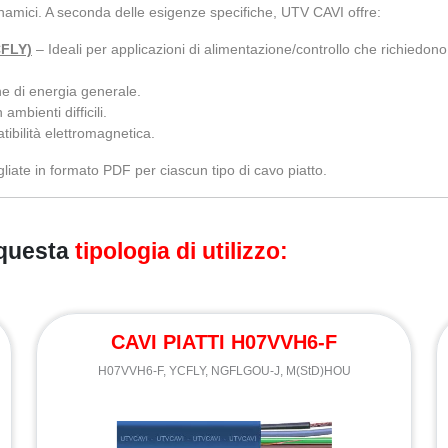
dinamici. A seconda delle esigenze specifiche, UTV CAVI offre:
CFLY)
– Ideali per applicazioni di alimentazione/controllo che richiedono
one di energia generale.
 ambienti difficili.
tibilità elettromagnetica.
gliate in formato PDF per ciascun tipo di cavo piatto.
 questa
tipologia di utilizzo:
CAVI PIATTI H07VVH6-F
H07VVH6-F, YCFLY, NGFLGOU-J, M(StD)HOU