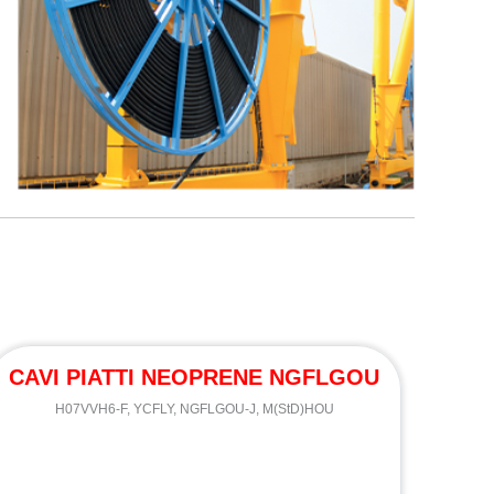
CAVI PIATTI NEOPRENE NGFLGOU
H07VVH6-F, YCFLY, NGFLGOU-J, M(StD)HOU