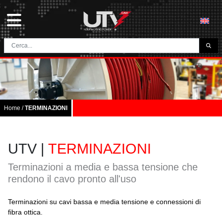
L'AZIENDA
HOME
CONTATTI
Home
/
TERMINAZIONI
DOWNLOAD
NEWS E BLOG
UTV |
TERMINAZIONI
NETWORK
Terminazioni a media e bassa tensione che
rendono il cavo pronto all'uso
CATEGORIA
Terminazioni su cavi bassa e media tensione e connessioni di
CAVI TUNNEL E MINIERA
fibra ottica.
UTVFLEX® TM MT FO
CAVI PER AVVOLGICAVO