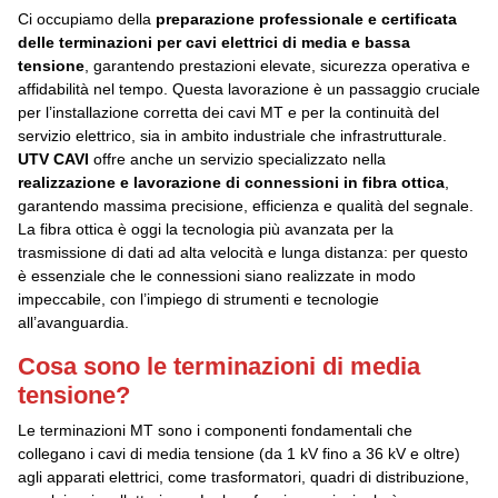
UTVFLEX®-TM MT
UTVFLEX®
Ci occupiamo della
preparazione professionale e certificata
CAVI PIATTI
UTVFLEX®- MINING NSSHÖU O/J...../3E.....+ST
PANZERFLEX-SIGNAL
delle terminazioni per cavi elettrici di media e bassa
CAVI PIATTI PVC SCHERMATI YCFLY, YFLCY, KYCFLY
UTVFLEX® PUR- TM HF
CAVI PER FESTONI
tensione
, garantendo prestazioni elevate, sicurezza operativa e
PANZERFLEX-L
CAVI PIATTI H07VVH6-F
TUNNELFLEX
FESTOONFIBERFLEX
affidabilità nel tempo. Questa lavorazione è un passaggio cruciale
UTVFLEX®-S
CAVI SPREADER
CAVI PIATTI NEOPRENE NGFLGOU
per l’installazione corretta dei cavi MT e per la continuità del
UTVFLEX® FESTOON
PANZERFLEX L- VS
PIATTO NEOPRENE SCHERMATO M(STD)HOU
CAVI POSA MOBILE PUR HF
servizio elettrico, sia in ambito industriale che infrastrutturale.
UTVFLEX® FESTOON-FO
UTVFLEX®- SPR
UTVFLEX®-VCR
UTV CAVI
offre anche un servizio specializzato nella
FESTOONFLEX-LX
CAVI MEDIA TENSIONE PER
UTVFLEX®-VS
realizzazione e lavorazione di connessioni in fibra ottica
,
UTVFLEX®-PUR HF YELLOW
AVVOLGICAVO
PANZERLITE
garantendo massima precisione, efficienza e qualità del segnale.
UTVFLEX®-PUR HF
UTVFLEX®-R MT/ RS MT FO
La fibra ottica è oggi la tecnologia più avanzata per la
CAVI BASKET SPREADER
UTVFLEX®-R MT/ RS MT
trasmissione di dati ad alta velocità e lunga distanza: per questo
UTVFLEX® BASKET WITH BALL ROPES
CAVI OFFSHORE
PANZERFLEX-ELX
è essenziale che le connessioni siano realizzate in modo
UTVFLEX®- BASKET 0.6/1 KV LEAD FREE
CAVI OFFSHORE
impeccabile, con l’impiego di strumenti e tecnologie
CAVI NAVALI
BASKETHEAVYFLEX
all’avanguardia.
CAVI NAVALI
TERMINAZIONI
TERMINAZIONI
Cosa sono le terminazioni di media
CALZE TIRACAVO E MOLLE
tensione?
AMMORTIZZATRICI
CALZE TIRACAVO E MOLLE AMMORTIZZATRICI
Le terminazioni MT sono i componenti fondamentali che
CASSETTE DI GIUNZIONE
collegano i cavi di media tensione (da 1 kV fino a 36 kV e oltre)
CASSETTE DI GIUNZIONE
agli apparati elettrici, come trasformatori, quadri di distribuzione,
INFO TECNICHE
DOWNLOAD