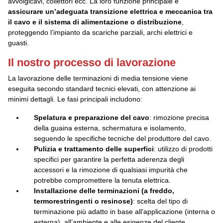
avvolgicavi, collettori ecc. La loro funzione principale è
assicurare un’adeguata transizione elettrica e meccanica tra
GUIDA ALL'USO DEI CAVI
CATALOGO UTVFLEX
il cavo e il sistema di alimentazione o distribuzione
,
proteggendo l’impianto da scariche parziali, archi elettrici e
RAGGIO CURVATURA
CATALOGO PANZERFLEX
guasti.
INSTALLAZIONE
CATALOGO CAVI NAVALI
Il nostro processo di lavorazione
DIMENSIONI E PESO BOBINE
La lavorazione delle terminazioni di media tensione viene
eseguita secondo standard tecnici elevati, con attenzione ai
minimi dettagli. Le fasi principali includono:
Spelatura e preparazione del cavo
: rimozione precisa
della guaina esterna, schermatura e isolamento,
seguendo le specifiche tecniche del produttore del cavo.
Pulizia e trattamento delle superfici
: utilizzo di prodotti
specifici per garantire la perfetta aderenza degli
accessori e la rimozione di qualsiasi impurità che
potrebbe compromettere la tenuta elettrica.
Installazione delle terminazioni (a freddo,
termorestringenti o resinose)
: scelta del tipo di
terminazione più adatto in base all’applicazione (interna o
esterna), all’ambiente e alle esigenze del cliente.