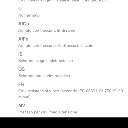
Cavi privi di alogeni, isolati in Xlpe, conduttore cl.5
U
Non armato
A/Cu
Armato con treccia a fili di rame
A/Fe
Armato con treccia di fili di acciaio zincato
IS
Schermo singolo elettrostatico
OS
Schermo totale elettrostatico
FR
Cavi resistenti al fuoco (secondo IEC 60331-21 750 °C 90
minuti)
MV
Prefisso per cavi media tensione