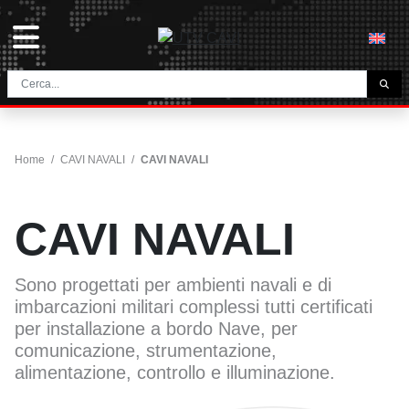
L'AZIENDA
HOME
Home
/
CAVI NAVALI
/
CAVI NAVALI
CONTATTI
DOWNLOAD
CAVI NAVALI
NEWS E BLOG
NETWORK
Sono progettati per ambienti navali e di
imbarcazioni militari complessi tutti certificati
per installazione a bordo Nave, per
CATEGORIA
comunicazione, strumentazione,
alimentazione, controllo e illuminazione.
CAVI TUNNEL E MINIERA
UTVFLEX® TM MT FO
CAVI PER AVVOLGICAVO