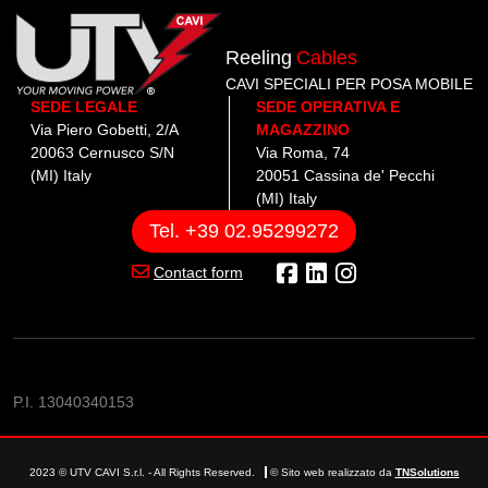
Reeling
Cables
CAVI SPECIALI PER POSA MOBILE
SEDE LEGALE
SEDE OPERATIVA E
Via Piero Gobetti, 2/A
MAGAZZINO
20063 Cernusco S/N
Via Roma, 74
(MI) Italy
20051 Cassina de' Pecchi
(MI) Italy
Tel. +39 02.95299272
Contact form
P.I. 13040340153
2023 © UTV CAVI S.r.l. - All Rights Reserved.
© Sito web realizzato da
TNSolutions