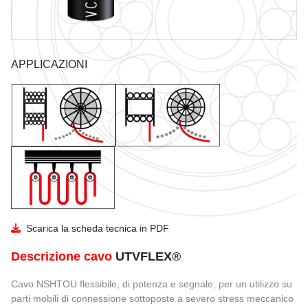
GUIDA ALL'USO DEI CAVI
CATALOGO UTVFLEX
RAGGIO CURVATURA
CATALOGO PANZERFLEX
APPLICAZIONI
INSTALLAZIONE
CATALOGO CAVI NAVALI
DIMENSIONI E PESO BOBINE
Scarica la scheda tecnica in PDF
Descrizione cavo
UTVFLEX®
Cavo NSHTOU flessibile, di potenza e segnale, per un utilizzo su
parti mobili di connessione sottoposte a severo stress meccanico