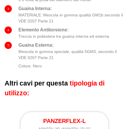
Guaina Interna:
3
MATERIALE: Mescola in gomma qualità GM1b secondo il
VDE 0207 Parte 21
Elemento Antitorsione:
4
Treccia in poliestere tra guaina interna ed esterna
Guaina Esterna:
5
Mescola in gomma speciale, qualità 5GM3, secondo il
VDE 0207 Parte 21
Colore: Nero
Altri cavi per questa
tipologia di
utilizzo:
PANZERFLEX-L
NSHTÖU-J/O, (N)SHTÖU-JZ/-OZ