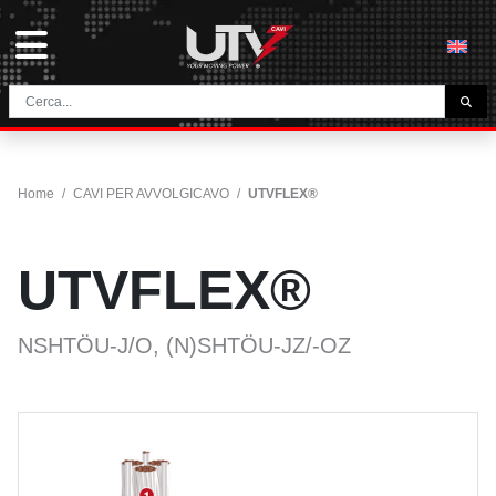
L'AZIENDA
HOME
Home
/
CAVI PER AVVOLGICAVO
/
UTVFLEX®
CONTATTI
DOWNLOAD
UTVFLEX®
NEWS E BLOG
NETWORK
NSHTÖU-J/O, (N)SHTÖU-JZ/-OZ
CATEGORIA
CAVI TUNNEL E MINIERA
UTVFLEX® TM MT FO
CAVI PER AVVOLGICAVO