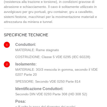
(resistenza alla trazione e torsione), in condizioni gravose di
abrasione e schiacciamento. Il cavo è solitamente utilizzato in
avvolgicavo per gru portuali, gru container, gru a cavalletto,
sistemi festone, macchinari per la movimentazione materiali e
attrezzatura da miniera e tunnel.
SPECIFICHE TECNICHE
Conduttori:
1
MATERIALE: Rame stagnato
COSTRUZIONE: Classe 5 VDE 0295 (IEC 60228)
Isolamento:
2
MATERIALE: 3GI3 mescola in gomma, secondo il VDE
0207 Parte 20
SPESSORE: Secondo VDE 0250 Parte 814
Identificazione Conduttori:
Secondo DIN VDE 0293 Parte 308 (HD 308 S2)
Posa:
≤ 8 volte la posa del diametro dei nuclei