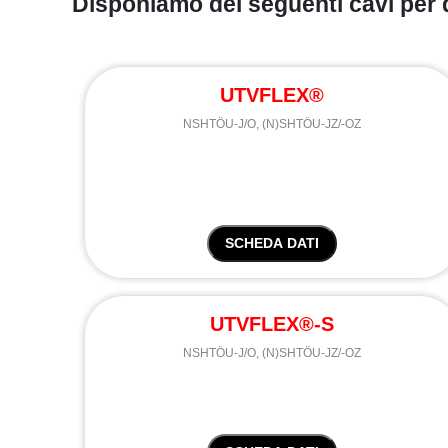
Disponiamo dei seguenti cavi per
UTVFLEX®
NSHTÖU-J/O, (N)SHTÖU-JZ/-OZ
SCHEDA DATI
UTVFLEX®-S
NSHTÖU-J/O, (N)SHTÖU-JZ/-OZ