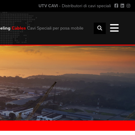
UTV CAVI
- Distributori di cavi speciali
eling
Cables
Cavi Speciali per posa mobile
INFO TECNICHE
I GIUNZIONE
GUIDA ALL'USO DEI CAVI
UNZIONE
RAGGIO CURVATURA
INSTALLAZIONE
DIMENSIONI E PESO BOBINE
DOWNLOAD
CATALOGO UTVFLEX
CATALOGO PANZERFLEX