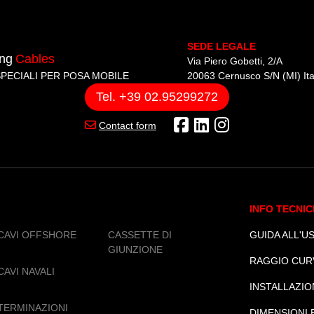
A38.
SEDE LEGALE
ing
Cables
Via Piero Gobetti, 2/A
SPECIALI PER POSA MOBILE
20063 Cernusco S/N (MI) Ita
Tel. +39 02.95299272
Contact form
INFO TECNIC
CAVI OFFSHORE
CASSETTE DI
GUIDA ALL'US
GIUNZIONE
RAGGIO CUR
CAVI NAVALI
INSTALLAZIO
TERMINAZIONI
DIMENSIONI 