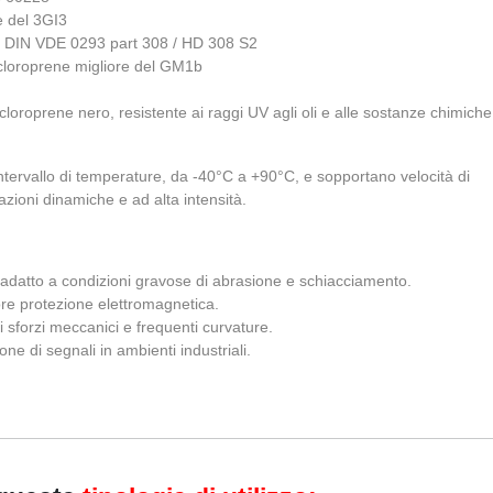
 del 3GI3
e DIN VDE 0293 part 308 / HD 308 S2
loroprene migliore del GM1b
oprene nero, resistente ai raggi UV agli oli e alle sostanze chimiche
ntervallo di temperature, da -40°C a +90°C, e sopportano velocità di
zioni dinamiche e ad alta intensità.
 adatto a condizioni gravose di abrasione e schiacciamento.​
re protezione elettromagnetica.
i sforzi meccanici e frequenti curvature.
one di segnali in ambienti industriali.​