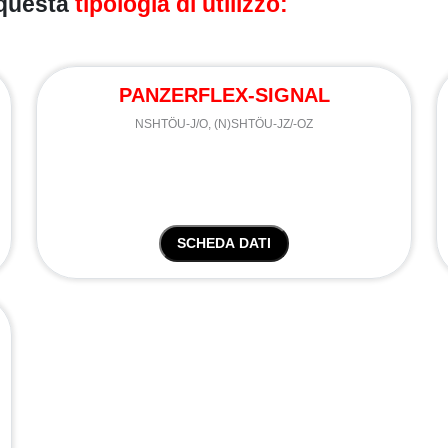
 questa
tipologia di utilizzo:
PANZERFLEX-SIGNAL
NSHTÖU-J/O, (N)SHTÖU-JZ/-OZ
SCHEDA DATI