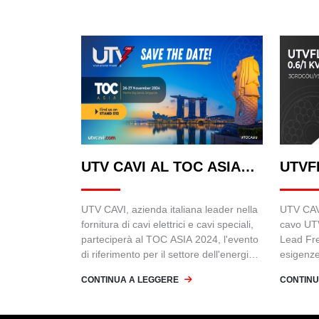
UTV CAVI AL TOC ASIA
UTVF
2024
UTV CAVI, azienda italiana leader nella
UTV CAVI
fornitura di cavi elettrici e cavi speciali,
cavo UT
parteciperà al TOC ASIA 2024, l'evento
Lead Fre
di riferimento per il settore dell'energia e
esigenze 
delle infrastrutture in Asia.
come le 
CONTINUA A LEGGERE
CONTINU
generaz