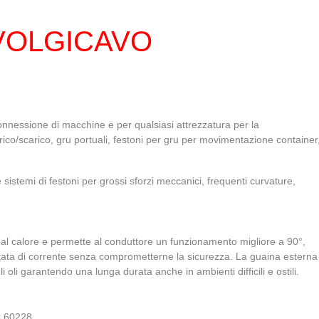
VOLGICAVO
 connessione di macchine e per qualsiasi attrezzatura per la
ico/scarico, gru portuali, festoni per gru per movimentazione container
 sistemi di festoni per grossi sforzi meccanici, frequenti curvature,
 al calore e permette al conduttore un funzionamento migliore a 90°,
ortata di corrente senza comprometterne la sicurezza. La guaina esterna
i oli garantendo una lunga durata anche in ambienti difficili e ostili.
C 60228