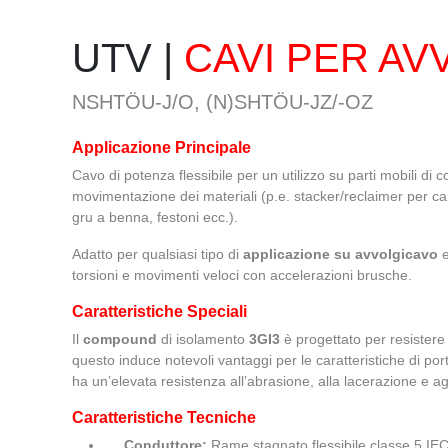
UTV |
CAVI PER AV
NSHTÖU-J/O, (N)SHTÖU-JZ/-OZ
Applicazione Principale
Cavo di potenza flessibile per un utilizzo su parti mobili di
movimentazione dei materiali (p.e. stacker/reclaimer per car
gru a benna, festoni ecc.).
Adatto per qualsiasi tipo di
applicazione su avvolgicavo
e
torsioni e movimenti veloci con accelerazioni brusche.
Caratteristiche Speciali
Il
compound
di isolamento
3GI3
è progettato per resistere
questo induce notevoli vantaggi per le caratteristiche di p
ha un’elevata resistenza all’abrasione, alla lacerazione e agl
Caratteristiche Tecniche
Conduttore:
Rame stagnato flessibile classe 5 IE