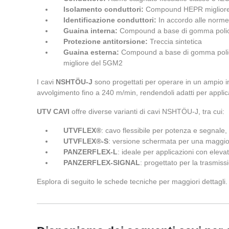
Isolamento conduttori:
Compound HEPR migliore
Identificazione conduttori:
In accordo alle norm
Guaina interna:
Compound a base di gomma polic
Protezione antitorsione:
Treccia sintetica
Guaina esterna:
Compound a base di gomma policlor
migliore del 5GM2
I cavi
NSHTÖU-J
sono progettati per operare in un ampio i
avvolgimento fino a 240 m/min, rendendoli adatti per applica
UTV CAVI
offre diverse varianti di cavi NSHTÖU-J, tra cui:
UTVFLEX®
: cavo flessibile per potenza e segnale,
UTVFLEX®-S
: versione schermata per una maggio
PANZERFLEX-L
: ideale per applicazioni con elevat
PANZERFLEX-SIGNAL
: progettato per la trasmissi
Esplora di seguito le schede tecniche per maggiori dettagli.