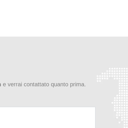
m
e verrai contattato quanto prima.