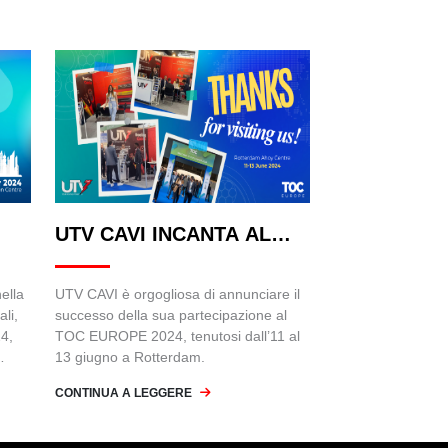
UTV CAVI INCANTA AL
TOC EUROPE 2024:
ella
UTV CAVI è orgogliosa di annunciare il
ali,
successo della sua partecipazione al
4,
TOC EUROPE 2024, tenutosi dall’11 al
13 giugno a Rotterdam.
CONTINUA A LEGGERE
 2024
e, e
D