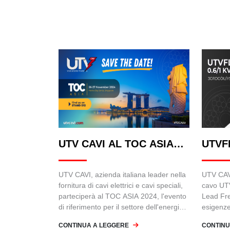
UTV CAVI AL TOC ASIA
UTVF
2024
UTV CAVI, azienda italiana leader nella
UTV CAVI
fornitura di cavi elettrici e cavi speciali,
cavo UT
parteciperà al TOC ASIA 2024, l'evento
Lead Fre
di riferimento per il settore dell'energia e
esigenze 
delle infrastrutture in Asia.
come le 
CONTINUA A LEGGERE
CONTINU
generaz