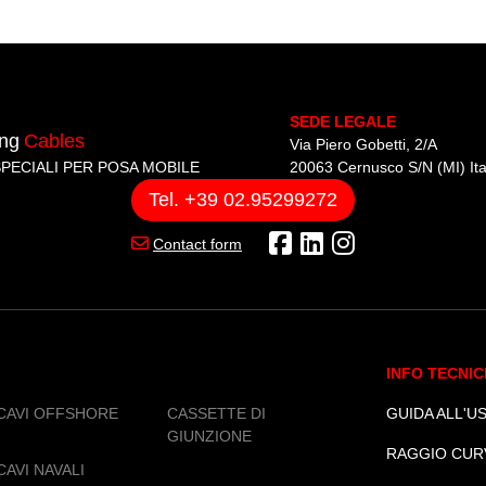
presso il Panama Convention Centr
UTV CAVI sarà presente allo STAN
A38.
SEDE LEGALE
ing
Cables
Via Piero Gobetti, 2/A
SPECIALI PER POSA MOBILE
20063 Cernusco S/N (MI) Ita
Tel. +39 02.95299272
Contact form
INFO TECNIC
CAVI OFFSHORE
CASSETTE DI
GUIDA ALL'US
GIUNZIONE
RAGGIO CUR
CAVI NAVALI