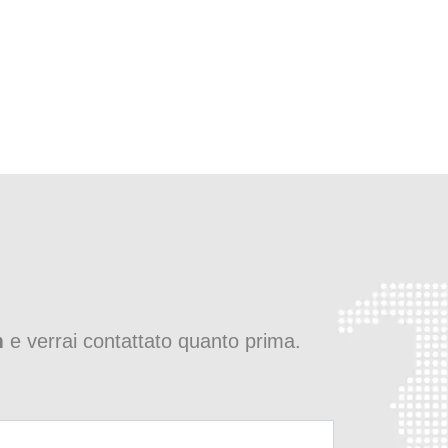
m
e verrai contattato quanto prima.