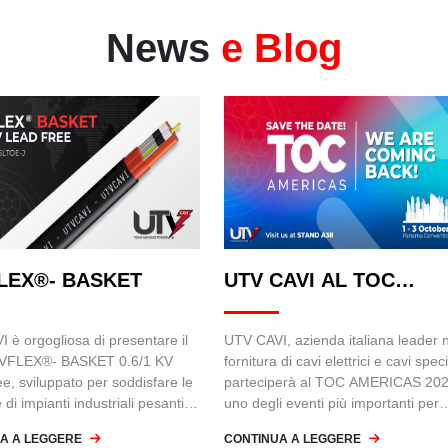
News
e Blog
LEX®- BASKET
UTV CAVI AL TOC
AMERICAS 2024
 è orgogliosa di presentare il
UTV CAVI, azienda italiana leader n
VFLEX®- BASKET 0.6/1 KV
fornitura di cavi elettrici e cavi speci
e, sviluppato per soddisfare le
parteciperà al TOC AMERICAS 202
di impianti industriali pesanti,
uno degli eventi più importanti per
gru container di ultima
l'industria portuale e della logistica.
A A LEGGERE
CONTINUA A LEGGERE
ione.
L'evento si terrà dall'1 al 3 ottobre