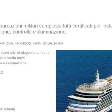
arcazioni militari complessi tutti certificati per in
ne, controllo e illuminazione.
HFX-OSA, HFX-ISOS, HFX-ISOSA, FHFX
(cavi privi di alogeni e a ridotte
ione a bordo nave,
o e illuminazione.
l.2
90 minuti)