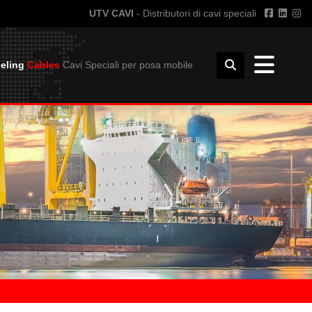
UTV CAVI
- Distributori di cavi speciali
eling
Cables
Cavi Speciali per posa mobile
INFO TECNICHE
I GIUNZIONE
GUIDA ALL'USO DEI CAVI
UNZIONE
RAGGIO CURVATURA
INSTALLAZIONE
DIMENSIONI E PESO BOBINE
DOWNLOAD
CATALOGO UTVFLEX
CATALOGO PANZERFLEX