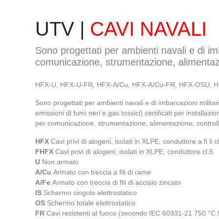
UTV |
CAVI NAVALI
Sono progettati per ambienti navali e di imb
comunicazione, strumentazione, alimentazio
HFX-U, HFX-U-FR, HFX-A/Cu, HFX-A/Cu-FR, HFX-OSU, 
Sono progettati per ambienti navali e di imbarcazioni militari 
emissioni di fumi neri e gas tossici) certificati per installaz
per comunicazione, strumentazione, alimentazione, controll
HFX
Cavi privi di alogeni, isolati in XLPE, conduttore a fi li c
FHFX
Cavi privi di alogeni, isolati in XLPE, conduttore cl.5
U
Non armato
A/Cu
Armato con treccia a fili di rame
A/Fe
Armato con treccia di fili di acciaio zincato
IS
Schermo singolo elettrostatico
OS
Schermo totale elettrostatico
FR
Cavi resistenti al fuoco (secondo IEC 60331-21 750 °C 