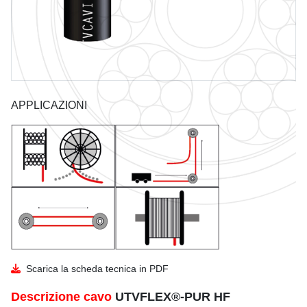
GUIDA ALL'USO DEI CAVI
CATALOGO UTVFLEX
RAGGIO CURVATURA
CATALOGO PANZERFLEX
INSTALLAZIONE
CATALOGO CAVI NAVALI
DIMENSIONI E PESO BOBINE
APPLICAZIONI
Scarica la scheda tecnica in PDF
Descrizione cavo
UTVFLEX®-PUR HF