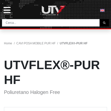
L'AZIENDA
HOME
Home
/
CAVI POSA MOBILE PUR HF
/
UTVFLEX®-PUR HF
CONTATTI
DOWNLOAD
UTVFLEX®-PUR
NEWS E BLOG
NETWORK
HF
CATEGORIA
Poliuretano Halogen Free
CAVI TUNNEL E MINIERA
UTVFLEX® TM MT FO
CAVI PER AVVOLGICAVO