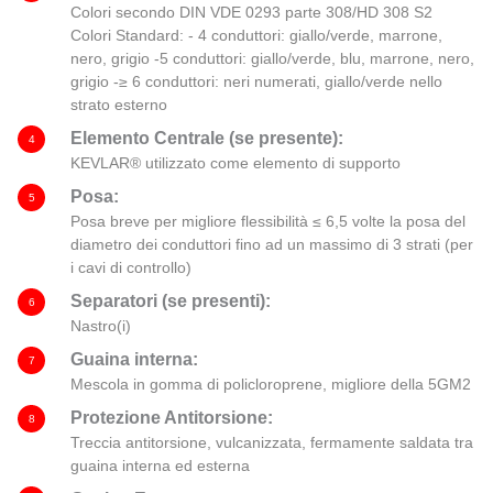
Colori secondo DIN VDE 0293 parte 308/HD 308 S2
Colori Standard: - 4 conduttori: giallo/verde, marrone,
nero, grigio -5 conduttori: giallo/verde, blu, marrone, nero,
grigio -≥ 6 conduttori: neri numerati, giallo/verde nello
strato esterno
Elemento Centrale (se presente):
4
KEVLAR® utilizzato come elemento di supporto
Posa:
5
Posa breve per migliore flessibilità ≤ 6,5 volte la posa del
diametro dei conduttori fino ad un massimo di 3 strati (per
i cavi di controllo)
Separatori (se presenti):
6
Nastro(i)
Guaina interna:
7
Mescola in gomma di policloroprene, migliore della 5GM2
Protezione Antitorsione:
8
Treccia antitorsione, vulcanizzata, fermamente saldata tra
guaina interna ed esterna