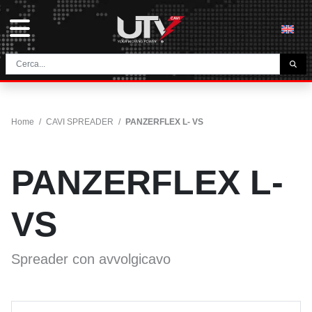
L'AZIENDA
HOME
Home
/
CAVI SPREADER
/
PANZERFLEX L- VS
CONTATTI
DOWNLOAD
PANZERFLEX L-
NEWS E BLOG
NETWORK
VS
CATEGORIA
Spreader con avvolgicavo
CAVI TUNNEL E MINIERA
UTVFLEX® TM MT FO
CAVI PER AVVOLGICAVO