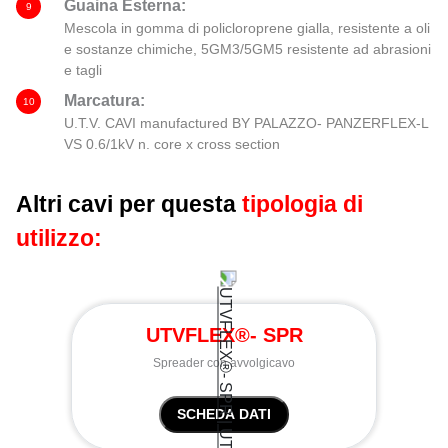
Guaina Esterna:
9
Mescola in gomma di policloroprene gialla, resistente a oli
e sostanze chimiche, 5GM3/5GM5 resistente ad abrasioni
e tagli
Marcatura:
10
U.T.V. CAVI manufactured BY PALAZZO- PANZERFLEX-L
VS 0.6/1kV n. core x cross section
Altri cavi per questa
tipologia di
utilizzo:
UTVFLEX®- SPR
Spreader con avvolgicavo
SCHEDA DATI