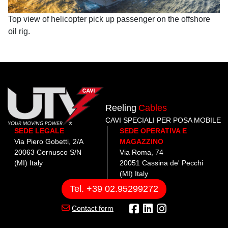
GUIDA ALL'USO DEI CAVI
CATALOGO UTVFLEX
Top view of helicopter pick up passenger on the offshore
oil rig.
RAGGIO CURVATURA
CATALOGO PANZERFLEX
INSTALLAZIONE
CATALOGO CAVI NAVALI
DIMENSIONI E PESO BOBINE
Reeling
Cables
CAVI SPECIALI PER POSA MOBILE
SEDE LEGALE
SEDE OPERATIVA E
Via Piero Gobetti, 2/A
MAGAZZINO
20063 Cernusco S/N
Via Roma, 74
(MI) Italy
20051 Cassina de' Pecchi
(MI) Italy
Tel. +39 02.95299272
Contact form