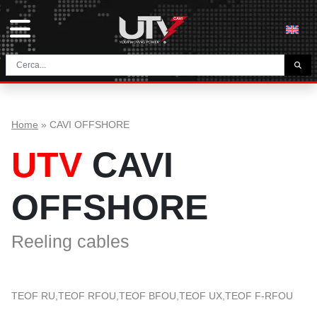
L'AZIENDA
HOME
Home
»
CAVI OFFSHORE
CONTATTI
UTV
CAVI
DOWNLOAD
NEWS E BLOG
OFFSHORE
NETWORK
Reeling cables
CATEGORIA
CAVI TUNNEL E MINIERA
TEOF RU,TEOF RFOU,TEOF BFOU,TEOF UX,TEOF F-RFOU
UTVFLEX® TM MT FO
CAVI PER AVVOLGICAVO